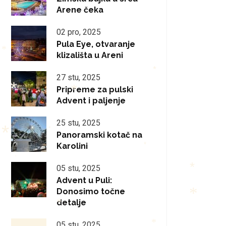
Arene čeka
*
02 pro, 2025
Pula Eye, otvaranje
klizališta u Areni
*
27 stu, 2025
*
Pripreme za pulski
Advent i paljenje
*
*
25 stu, 2025
Panoramski kotač na
*
Karolini
*
*
*
05 stu, 2025
Advent u Puli:
*
Donosimo točne
detalje
*
*
05 stu, 2025