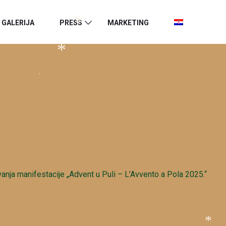
GALERIJA
PRESS
MARKETING
*
*
*
*
vanja manifestacije „Advent u Puli – L’Avvento a Pola 2025.“