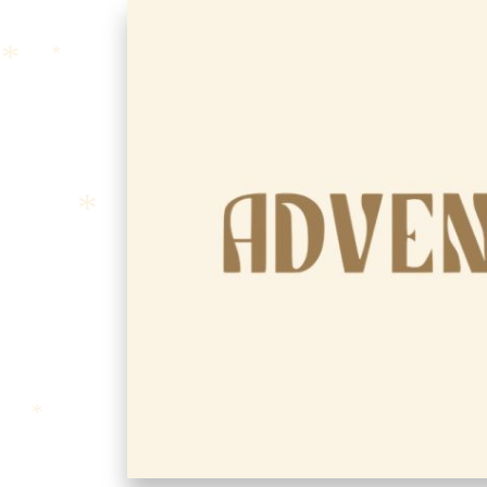
*
*
*
*
*
*
*
*
*