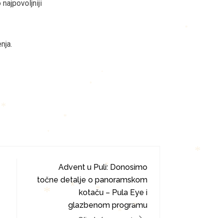
*
najpovoljniji
*
nja.
*
*
*
*
*
Advent u Puli: Donosimo
*
*
točne detalje o panoramskom
kotaču – Pula Eye i
*
*
glazbenom programu
*
*