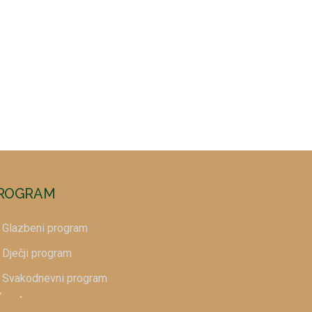
*
ROGRAM
Glazbeni program
Dječji program
Svakodnevni program
*