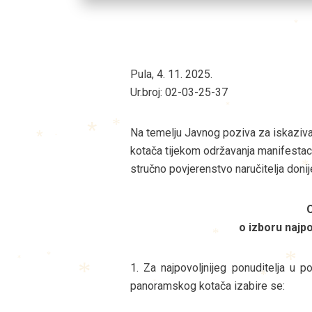
*
*
*
Pula, 4. 11. 2025.
Ur.broj: 02-03-25-37
*
Na temelju Javnog poziva za iskaziva
*
*
kotača tijekom održavanja manifestaci
*
*
stručno povjerenstvo naručitelja donij
*
o izboru najpo
*
1. Za najpovoljnijeg ponuditelja u p
*
*
panoramskog kotača izabire se:
*
*
*
*