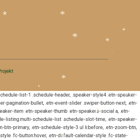
*
*
*
*
*
*
rojekt
*
, .schedule-list-1 .schedule-header, .speaker-style4 .etn-speaker-
*
per-pagination-bullet, .etn-event-slider .swiper-button-next, .etn-
*
peaker-item .etn-speaker-thumb .etn-speakers-social a, .etn-
e-listing.multi-schedule-list .schedule-slot-time, .etn-speaker-
*
tn-btn-primary, .etn-schedule-style-3 ul li:before, .etn-zoom-btn,
-style .fc-button:hover, .etn-default-calendar-style .fc-state-