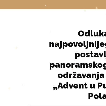
*
*
*
*
*
*
Odluka
*
najpovoljnije
postavl
*
*
panoramskog
*
održavanja
*
„Advent u Pu
*
Pola
*
*