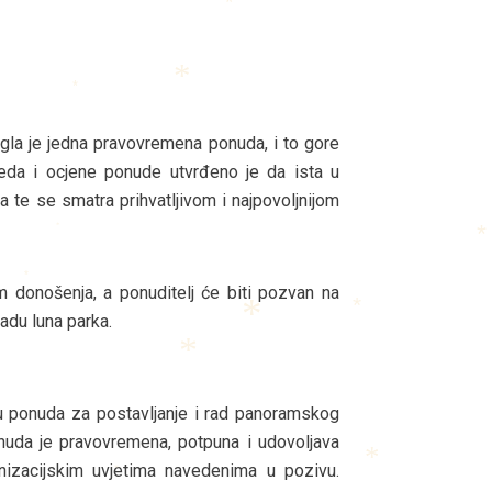
*
*
*
*
gla je jedna pravovremena ponuda, i to gore
eda i ocjene ponude utvrđeno je da ista u
 te se smatra prihvatljivom i najpovoljnijom
*
*
 donošenja, a ponuditelj će biti pozvan na
*
radu luna parka.
*
*
*
u ponuda za postavljanje i rad panoramskog
onuda je pravovremena, potpuna i udovoljava
nizacijskim uvjetima navedenima u pozivu.
*