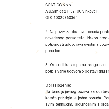
CONTIGO d.o.o.
*
A.B.Šimića 21, 32100 Vinkovci
*
OIB: 10029360364
*
*
*
2. Na poziv za dostavu ponuda pristi
navedenog ponuditelja. Nakon pregl
potpunosti udovoljava uvjetima poziva
ponudom.
*
*
3. Ova odluka stupa na snagu danom
potpisivanje ugovora o postavljanju i 
Obrazloženje:
Na temelju javnog poziva za dostav
kotača pristigla je jedna ponuda. P
svim tehničkim, sigurnosnim i orga
*