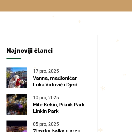
*
*
*
*
Najnoviji članci
*
*
*
17 pro, 2025
*
Vanna, mađioničar
Luka Vidović i Djed
*
*
10 pro, 2025
Mile Kekin, Piknik Park
*
Linkin Park
*
05 pro, 2025
Zimska bajka u srcu