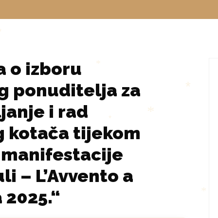
 o izboru
*
g ponuditelja za
*
janje i rad
 kotača tijekom
*
*
 manifestacije
li – L’Avvento a
 2025.“
*