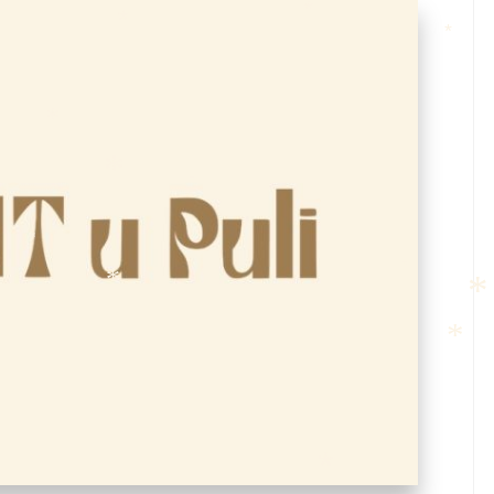
*
*
*
*
*
*
*
*
*
*
*