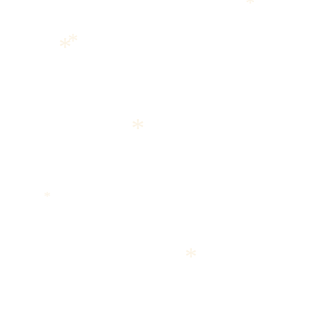
*
*
*
*
*
*