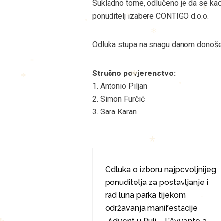
Sukladno tome, odlučeno je da se kao 
*
ponuditelj izabere CONTIGO d.o.o.
*
*
*
Odluka stupa na snagu danom donoše
*
Stručno povjerenstvo:
*
1. Antonio Piljan
*
*
*
2. Simon Furčić
3. Sara Karan
*
Odluka o izboru najpovoljnijeg
ponuditelja za postavljanje i
*
rad luna parka tijekom
*
održavanja manifestacije
*
„Advent u Puli – L’Avvento a