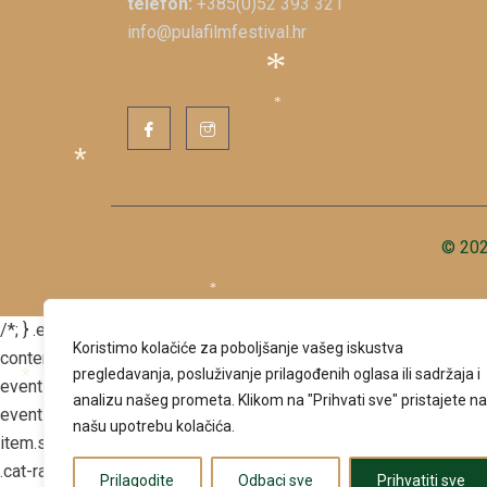
telefon:
+385(0)52 393 321
*
info@pulafilmfestival.hr
*
*
*
© 202
*
/*; } .etn-event-item .etn-event-category span, .etn-btn, .attr-bt
Koristimo kolačiće za poboljšanje vašeg iskustva
*
content .etn-title a, .etn-speaker-details3 .speaker-title-info, .e
pregledavanja, posluživanje prilagođenih oglasa ili sadržaja i
event-slider .swiper-button-prev, .etn-speaker-slider .swiper-bu
analizu našeg prometa.
Klikom na "Prihvati sve" pristajete na
*
*
event-header .etn-event-countdown-wrap .etn-count-item, .schedul
našu upotrebu kolačića.
item.style-3 .etn-speaker-content .etn-speakers-social a, .event-t
*
*
.cat-radio-btn-list [type=radio]:checked+label:after, .cat-radio-bt
Prilagodite
Odbaci sve
Prihvatiti sve