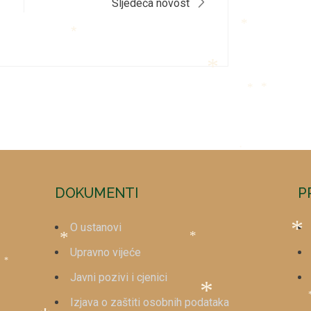
Sljedeća novost
*
*
*
*
*
*
*
DOKUMENTI
P
O ustanovi
Upravno vijeće
*
*
*
*
Javni pozivi i cjenici
Izjava o zaštiti osobnih podataka
*