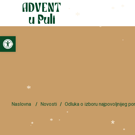
*
*
*
*
*
*
*
*
*
Open toolbar
*
*
*
Naslovna
/
Novosti
/
Odluka o izboru najpovoljnijeg po
*
*
*
*
*