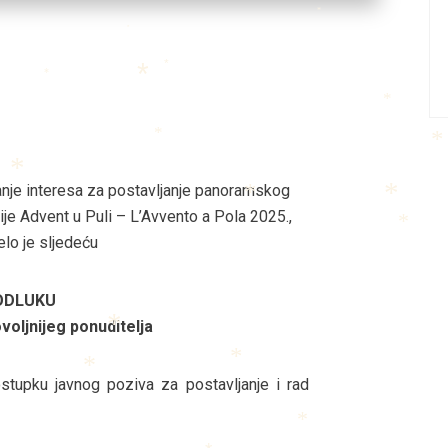
*
*
*
*
*
*
*
*
*
nje interesa za postavljanje panoramskog
*
je Advent u Puli – L’Avvento a Pola 2025.,
*
*
elo je sljedeću
*
ODLUKU
voljnijeg ponuditelja
*
ostupku javnog poziva za postavljanje i rad
*
*