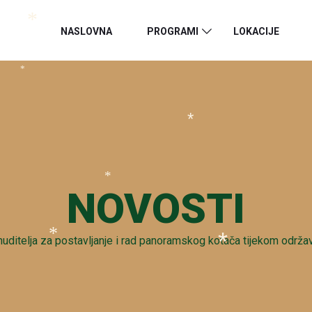
*
NASLOVNA
PROGRAMI
LOKACIJE
*
*
*
NOVOSTI
*
nuditelja za postavljanje i rad panoramskog kotača tijekom održa
*
*