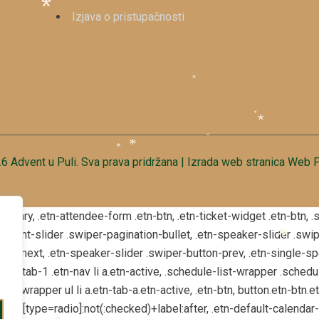
*
Izjava o pristupačnosti
*
*
*
*
*
6 Advent u Puli. Sva prava pridržana | Izrada web stranica
Web P
*
*
n-primary, .etn-attendee-form .etn-btn, .etn-ticket-widget .etn-btn
tn-event-slider .swiper-pagination-bullet, .etn-speaker-slider .swi
tton-next, .etn-speaker-slider .swiper-button-prev, .etn-single-s
*
e-tab-1 .etn-nav li a.etn-active, .schedule-list-wrapper .schedul
ab-wrapper ul li a.etn-tab-a.etn-active, .etn-btn, button.etn-btn.e
n-list [type=radio]:not(:checked)+label:after, .etn-default-calendar