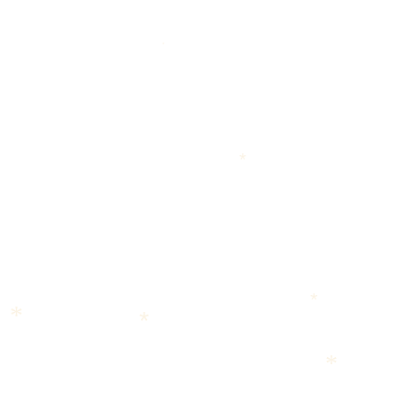
*
*
*
*
*